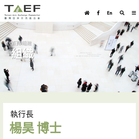
U
TAEF
s
En
H
Skip to main content
e
o
m
r
e
m
/
首頁
組織
p
組織
e
a
g
n
e
u
m
e
n
u
執行長
楊昊 博士