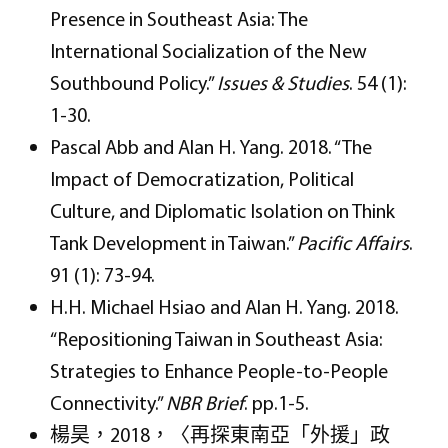
Presence in Southeast Asia: The
International Socialization of the New
Southbound Policy.”
Issues & Studies
. 54 (1):
1-30.
Pascal Abb and Alan H. Yang. 2018. “The
Impact of Democratization, Political
Culture, and Diplomatic Isolation on Think
Tank Development in Taiwan.”
Pacific Affairs
.
91 (1): 73-94.
H.H. Michael Hsiao and Alan H. Yang. 2018.
“Repositioning Taiwan in Southeast Asia:
Strategies to Enhance People-to-People
Connectivity.”
NBR Brief
. pp.1-5.
楊昊，2018，〈再探東南亞「外援」政