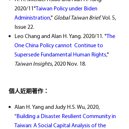
2020/11"
Taiwan Policy under Biden
Administration
,"
Global Taiwan Brief
. Vol. 5,
Issue 22.
Leo Chang and Alan H. Yang. 2020/11. "
The
One China Policy cannot Continue to
Supersede Fundamental Human Rights
,"
Taiwan Insights
, 2020 Nov. 18.
個人近期著作：
Alan H. Yang and Judy H.S. Wu, 2020,
“
Building a Disaster Resilient Community in
Taiwan: A Social Capital Analysis of the