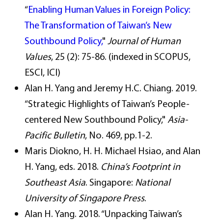
“
Enabling Human Values in Foreign Policy:
The Transformation of Taiwan’s New
Southbound Policy,
"
Journal of Human
Values
, 25 (2): 75-86. (indexed in SCOPUS,
ESCI, ICI)
Alan H. Yang and Jeremy H.C. Chiang. 2019.
“Strategic Highlights of Taiwan’s People-
centered New Southbound Policy,"
Asia-
Pacific Bulletin
, No. 469, pp.1-2.
Maris Diokno, H. H. Michael Hsiao, and Alan
H. Yang, eds. 2018.
China’s Footprint in
Southeast Asia
. Singapore:
National
University of Singapore Press
.
Alan H. Yang. 2018. “Unpacking Taiwan’s