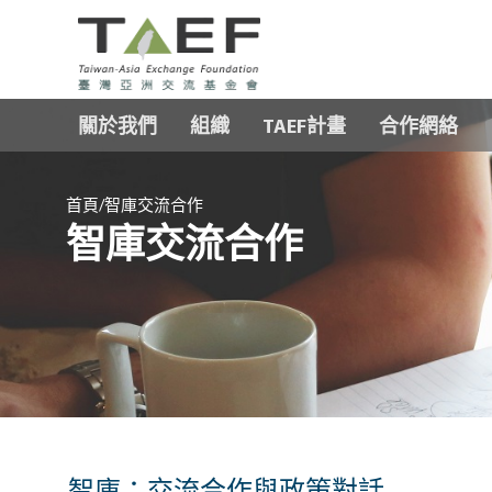
TAEF
H
關於我們
組織
TAEF計畫
合作網絡
o
m
e
/
p
首頁
智庫交流合作
智庫交流合作
a
g
e
m
e
n
u
智庫：交流合作與政策對話