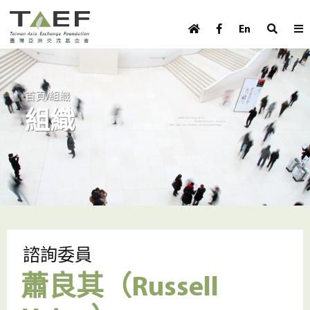
U
TAEF
s
En
H
Skip to main content
e
o
m
r
e
m
/
首頁
組織
p
組織
e
a
g
n
e
u
m
e
n
u
諮詢委員
蕭良其（Russell