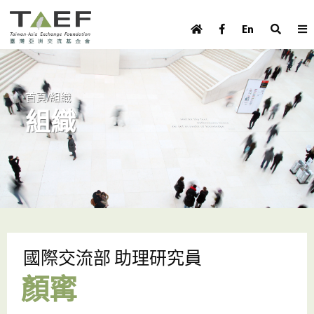
U
TAEF
s
En
H
Skip to main content
e
o
m
r
e
m
/
首頁
組織
p
組織
e
a
g
n
e
u
m
e
n
u
國際交流部 助理研究員
顏寗