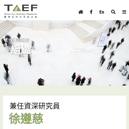
U
TAEF
s
En
H
Skip to main content
e
o
m
r
e
m
/
首頁
組織
p
組織
e
a
g
n
e
u
m
e
n
u
兼任資深研究員
徐遵慈