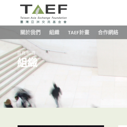
TAEF
H
關於我們
組織
TAEF計畫
合作網絡
o
m
e
/
p
首頁
組織
組織
a
g
e
m
e
n
u