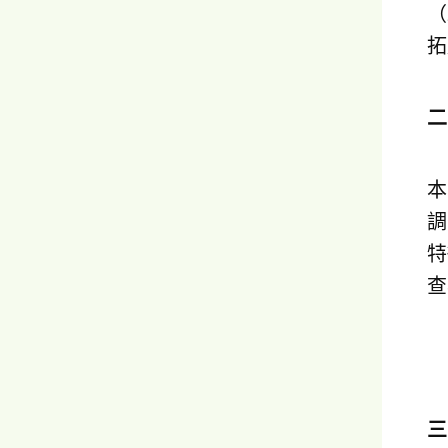
（
拓
本
調
特
查