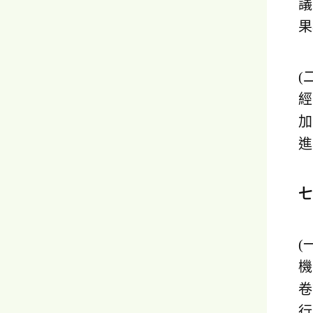
議
果
(
經
加
進
(
機
卷
行