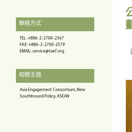
聯絡方式
TEL: +886-2-2700-2367
FAX: +886-2-2700-2379
EMAIL: service@taef.org
相關主題
Asia Engagement Consortium, New
Southbound Policy, ASEAN