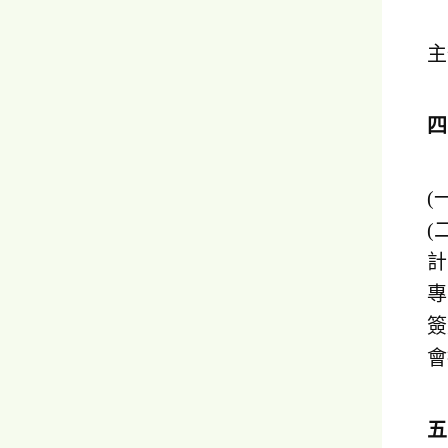
主
(
(
計
專
簽
會