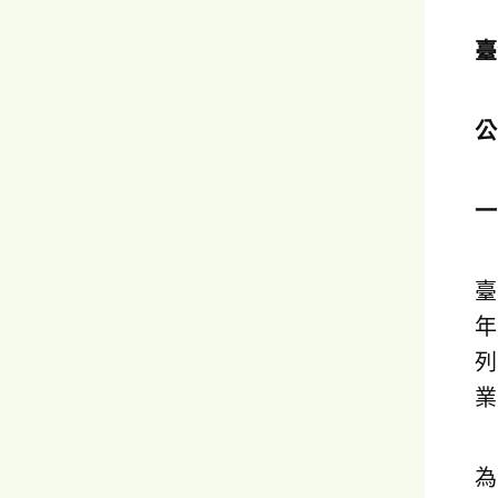
臺
公
臺
年
列
業
為