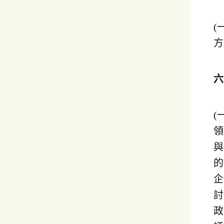
(
方
(
領
與
的
企
討
政