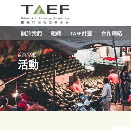
TAEF
H
關於我們
組織
TAEF計畫
合作網絡
o
m
e
/
p
首頁
活動
活動
a
g
e
m
e
n
u