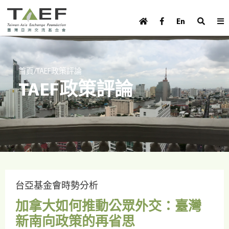
U
TAEF
s
En
H
Skip to main content
e
o
m
r
e
m
/
首頁
TAEF政策評論
p
TAEF政策評論
e
a
g
n
e
u
m
e
n
u
台亞基金會時勢分析
加拿大如何推動公眾外交：臺灣
新南向政策的再省思